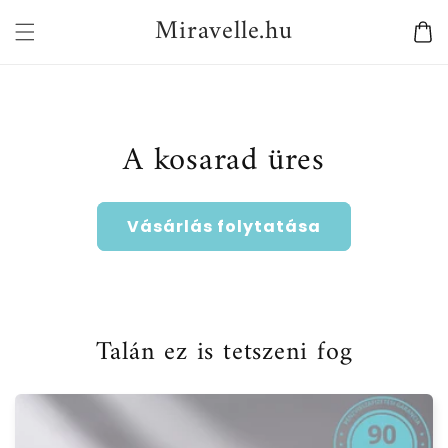
Ugrás a
Miravelle.hu
Kosár
tartalomhoz
A kosarad üres
Vásárlás folytatása
Talán ez is tetszeni fog