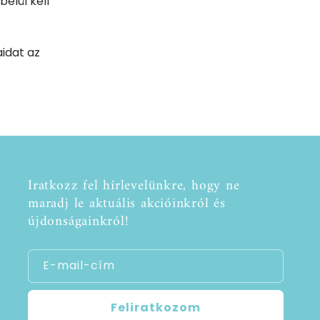
belül kell
aidat az
Iratkozz fel hírlevelünkre, hogy ne
maradj le aktuális akcióinkról és
újdonságainkról!
E-mail-cím
Feliratkozom