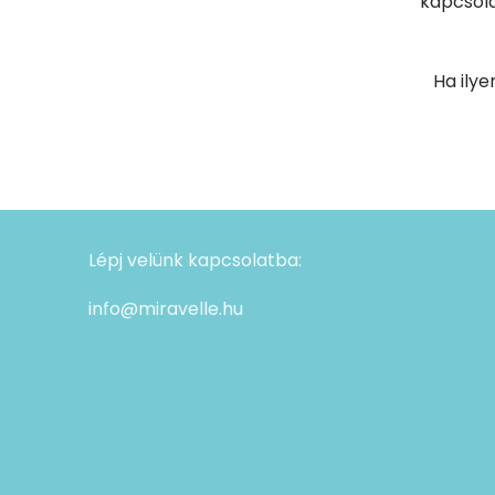
kapcsola
Ha ilye
Lépj velünk kapcsolatba:
info@miravelle.hu