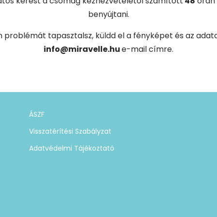
tos kérést a csomag kézhezvételétől számított
48
órán 
benyújtani.
n problémát tapasztalsz, küldd el a fényképet és az adat
info@miravelle.hu
e-mail címre.
ÁSZF
Visszatérítési Szabályzat
Adatvédelmi Tájékoztató