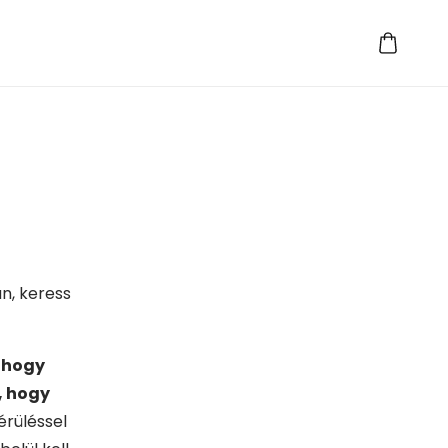
Kosár
n, keress
, hogy
, hogy
érüléssel